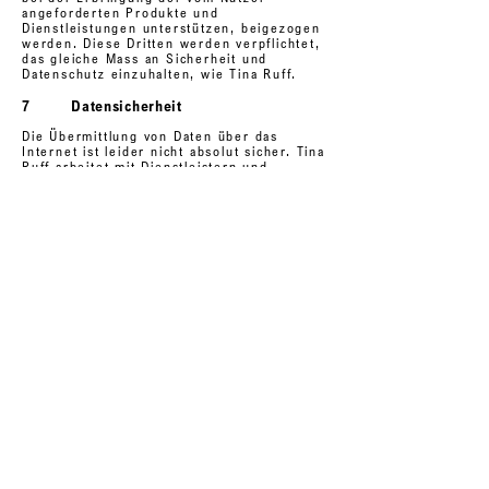
angeforderten Produkte und
Dienstleistungen unterstützen, beigezogen
werden. Diese Dritten werden verpflichtet,
das gleiche Mass an Sicherheit und
Datenschutz einzuhalten, wie Tina Ruff.
7 Datensicherheit
Die Übermittlung von Daten über das
Internet ist leider nicht absolut sicher. Tina
Ruff arbeitet mit Dienstleistern und
Internetanbietern zusammen, welche
angemessene technische und
organisatorische Sicherheitsvorkehrungen
treffen, um die personenbezogenen Daten
der Nutzer zu schützen. Tina Ruff kann
jedoch keine Garantie für die Sicherheit
der vom Nutzer übermittelten Daten
übernehmen. Jede Datenübertragung
erfolgt daher auf eigenes Risiko.
8 Ihre Informations- und
Widerrufsrechte
Selbstverständlich steht es jedem Nutzer
frei, Tina Ruff jederzeit - beispielsweise in
einer E-Mail - mitzuteilen, dass die
personenbezogenen Daten zukünftig nicht
zur Kontaktaufnahme verwendet werden
sollen. Auch die Teilnahme an den
besonderen Services der Tina Ruff