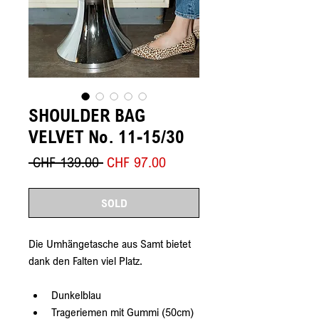
SHOULDER BAG
VELVET No. 11-15/30
Standardpreis
Sale-
 CHF 139.00 
CHF 97.00
Preis
SOLD
Die Umhängetasche aus Samt bietet 
dank den Falten viel Platz.
Dunkelblau
Trageriemen mit Gummi (50cm)